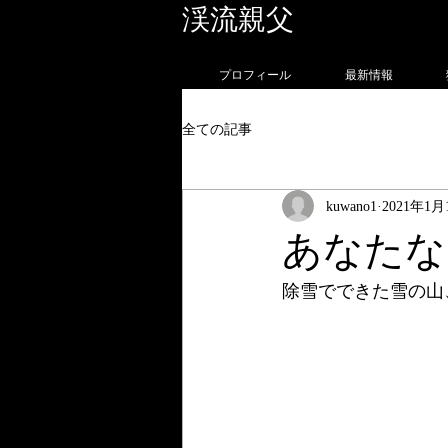
渓流親父
フォトグラ
プロフィール
最新情報
全ての記事
kuwano1
2021年1月
あなたな
除雪でできた雪の山