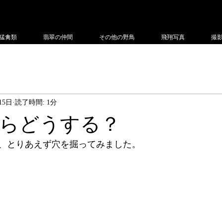
フィー
猛禽類
翡翠の仲間
その他の野鳥
飛翔写真
撮
15日
読了時間: 1分
らどうする？
、とりあえず穴を掘ってみました。