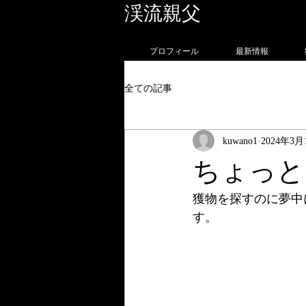
渓流親父
フォトグラ
プロフィール
最新情報
全ての記事
kuwano1
2024年3月
ちょっと
獲物を探すのに夢中
す。