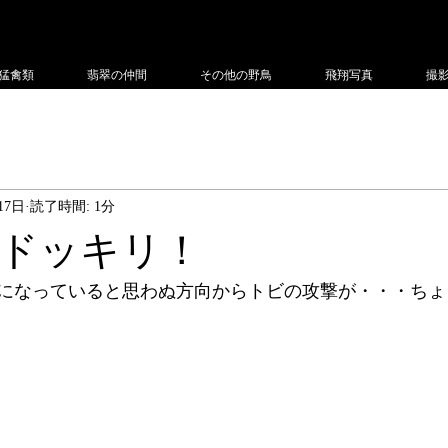
フィー
猛禽類
翡翠の仲間
その他の野鳥
飛翔写真
撮
17日
読了時間: 1分
ドッキリ！
になっていると思わぬ方向からトビの攻撃が・・・ちょ