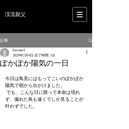
渓流親父
フォトグラフィー
記事
kuwano1
2020年2月4日
読了時間: 1分
ぽかぽか陽気の一日
今日は鳥見にはもってこいのぽかぽか
陽気で朝から出かけました。
 でも、こんな日に限って本命は現れ
ず、撮れた鳥も遠くでしか見ることが
叶わずでした。