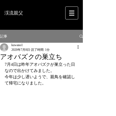
渓流親父
フォトグラフィー
記事
kuwano1
2020年7月8日
読了時間: 1分
アオバズクの巣立ち
7月4日は昨年アオバズクが巣立った日
なので出かけてみました。
今年は少し遅いようで、親鳥を確認し
て帰宅になりました。