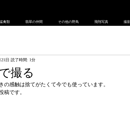
フィー
猛禽類
翡翠の仲間
その他の野鳥
飛翔写真
撮
月21日
読了時間: 1分
で撮る
きの感触は捨てがたくて今でも使っています。
投稿です。