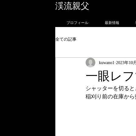
渓流親父
フォトグラ
プロフィール
最新情報
全ての記事
kuwano1
2023年10
一眼レフ
シャッターを切ると
稲刈り前の在庫から