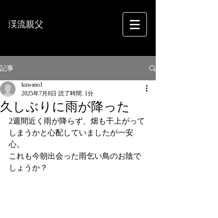
渓流親父
フォトグラフィー
記事
kuwano1
2025年7月8日
読了時間: 1分
久しぶりに雨が降った
2週間近く雨が降らず、畑も干上がって
しまうかと心配していましたが一安
心。
これも今朝出会った雨乞い鳥のお陰で
しょうか？