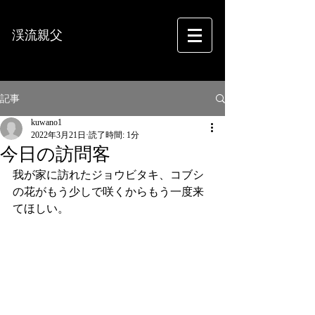
渓流親父
フォトグラフィー
記事
kuwano1
2022年3月21日
読了時間: 1分
今日の訪問客
我が家に訪れたジョウビタキ、コブシ
の花がもう少しで咲くからもう一度来
てほしい。