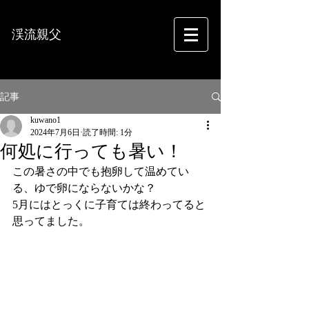
渓流親父
フォトグラフィー
記事
kuwano1
2024年7月6日
読了時間: 1分
何処に行っても暑い！
この暑さの中でも抱卵して温めてい
る、ゆで卵にならないかな？
5月にはとっくに子育ては終わってると
思ってました。