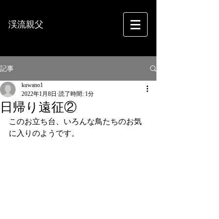
渓流親父
フォトグラフィー
記事
kuwano1
2022年1月8日
読了時間: 1分
日帰り遠征②
このお立ち台、いろんな鳥たちのお気
に入りのようです。