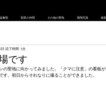
フィー
猛禽類
翡翠の仲間
その他の野鳥
飛翔写真
撮
5日
読了時間: 1分
場です
ンの聖地に向かってみました。「クマに注意」の看板が
です。初日からそれなりに撮ることができました。