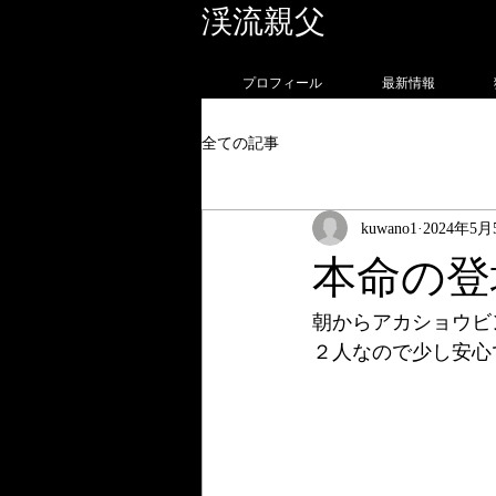
渓流親父
フォトグラ
プロフィール
最新情報
全ての記事
kuwano1
2024年5月
本命の登
朝からアカショウビ
２人なので少し安心