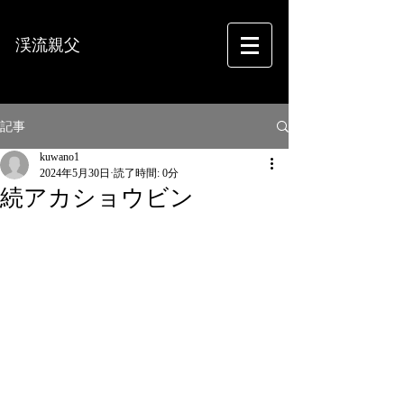
渓流親父
フォトグラフィー
記事
kuwano1
2024年5月30日
読了時間: 0分
続アカショウビン