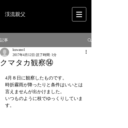
渓流親父
フォトグラフィー
記事
kuwano1
2017年4月12日
読了時間: 1分
クマタカ観察⑭
4月８日に観察したものです。
時折霧雨が降ったりと条件はいいとは
言えませんが出かけました。
いつものように枝でゆっくりしていま
す。