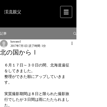
渓流親父
フォトグラフィー
記事
kuwano1
2017年7月1日
読了時間: 1分
北の国からⅠ
６月１７日～３０日の間、北海道遠征
をしてきました。
整理ができた順にアップしていきま
す。
実質撮影期間は８日と限られた撮影旅
行でしたが３日間は雨にたたられまし
た。