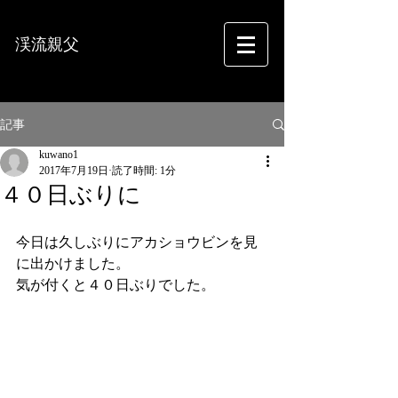
渓流親父
フォトグラフィー
記事
kuwano1
2017年7月19日
読了時間: 1分
４０日ぶりに
今日は久しぶりにアカショウビンを見
に出かけました。
気が付くと４０日ぶりでした。