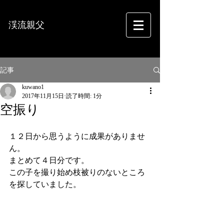
渓流親父
フォトグラフィー
記事
kuwano1
2017年11月15日
読了時間: 1分
空振り
１２日から思うように成果がありませ
ん。
まとめて４日分です。
この子を撮り始め枝被りのないところ
を探していました。