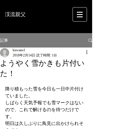
渓流親父
フォトグラフィー
記事
kuwano1
2018年2月14日
読了時間: 1分
ようやく雪かきも片付い
た！
降り積もった雪を今日も一日中片付け
ていました。
しばらく天気予報でも雪マークはない
ので、これで解けるのを待つだけで
す。
明日は久しぶりに鳥見に出かけられそ