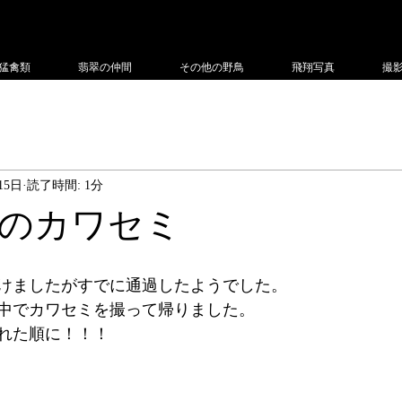
フィー
猛禽類
翡翠の仲間
その他の野鳥
飛翔写真
撮
15日
読了時間: 1分
のカワセミ
けましたがすでに通過したようでした。
中でカワセミを撮って帰りました。
れた順に！！！