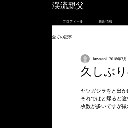
渓流親父
フォトグラ
プロフィール
最新情報
全ての記事
kuwano1
2018年3月
久しぶり
ヤツガシラをと出か
それではと帰ると途
枚数が多いですが撮