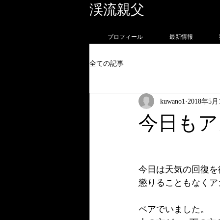
渓流親父
フォトグラ
プロフィール
最新情報
全ての記事
kuwano1
2018年5月
今日もア
今日は天気の回復を
懲りることもなくア
ペアでいました。