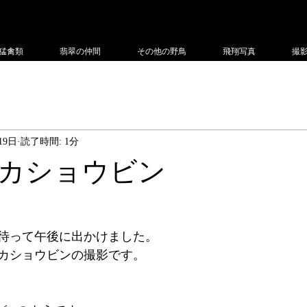
フィー
猛禽類
翡翠の仲間
その他の野鳥
飛翔写真
撮
19日
読了時間: 1分
カショウビン
待って午後に出かけました。
カショウビンの撮影です。