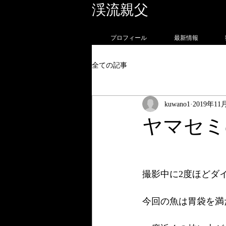
渓流親父
フォトグラ
プロフィール
最新情報
全ての記事
kuwano1
2019年11
ヤマセミ
撮影中に2度ほどダ
今回の魚は胃袋を満