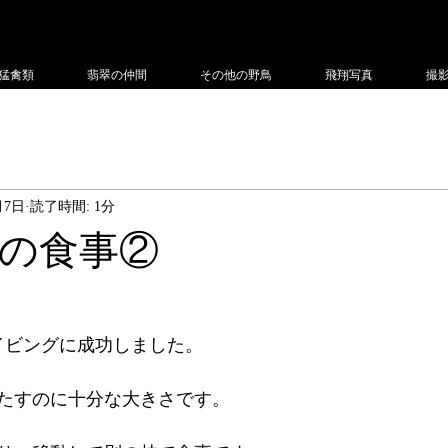
フィー
猛禽類
翡翠の仲間
その他の野鳥
飛翔写真
撮
月7日
読了時間: 1分
の食事②
イビングに成功しました。
たすのに十分な大きさです。