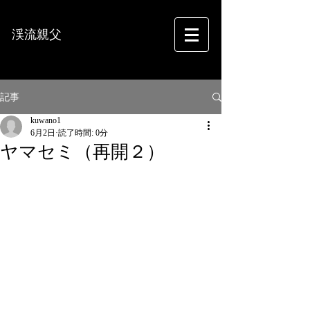
渓流親父
フォトグラフィー
記事
kuwano1
6月2日
読了時間: 0分
ヤマセミ（再開２）